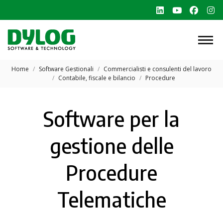
Linkedin
YouTube
Faceb
In
page
page
page
p
opens
opens
opens
o
in
in
in
in
Tu sei qui:
new
new
new
n
Home
Software Gestionali
Commercialisti e consulenti del lavoro
Contabile, fiscale e bilancio
Procedure
window
window
windo
w
Software per la
gestione delle
Procedure
Telematiche