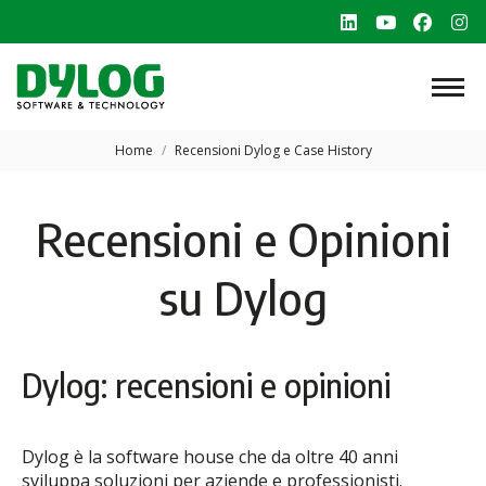
Linkedin
YouTube
Faceb
In
page
page
page
p
opens
opens
opens
o
in
in
in
in
Tu sei qui:
new
new
new
n
Home
Recensioni Dylog e Case History
window
window
windo
w
Recensioni e Opinioni
su Dylog
Dylog: recensioni e opinioni
Dylog è la software house che da oltre 40 anni
sviluppa soluzioni per aziende e professionisti.