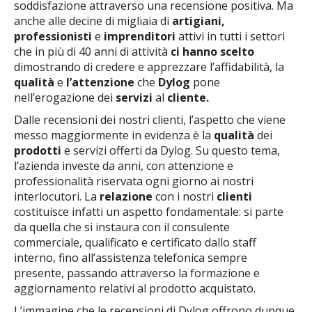
soddisfazione attraverso una recensione positiva. Ma
anche alle decine di migliaia di
artigiani,
professionisti
e
imprenditori
attivi in tutti i settori
che in più di 40 anni di attività
ci hanno scelto
dimostrando di credere e apprezzare l’affidabilità, la
qualità
e
l’attenzione
che
Dylog
pone
nell’erogazione dei
servizi
al
cliente.
Dalle recensioni dei nostri clienti, l’aspetto che viene
messo maggiormente in evidenza è la
qualità
dei
prodotti
e servizi offerti da Dylog. Su questo tema,
l’azienda investe da anni, con attenzione e
professionalità riservata ogni giorno ai nostri
interlocutori. La
relazione
con i nostri
clienti
costituisce infatti un aspetto fondamentale: si parte
da quella che si instaura con il consulente
commerciale, qualificato e certificato dallo staff
interno, fino all’assistenza telefonica sempre
presente, passando attraverso la formazione e
aggiornamento relativi al prodotto acquistato.
L’immagine che le recensioni di Dylog offrono dunque