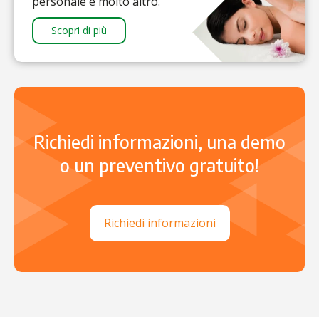
personale e molto altro.
Scopri di più
Richiedi informazioni, una demo
o un preventivo gratuito!
Richiedi informazioni