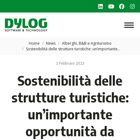
Linkedin
YouTube
Faceb
In
page
page
page
p
opens
opens
opens
o
in
in
in
in
Tu sei qui:
new
new
new
n
Home
News
Alberghi, B&B e Agriturismo
Sostenibilità delle strutture turistiche: un’importante…
window
window
windo
w
2 Febbraio 2023
Sostenibilità delle
strutture turistiche:
un’importante
opportunità da