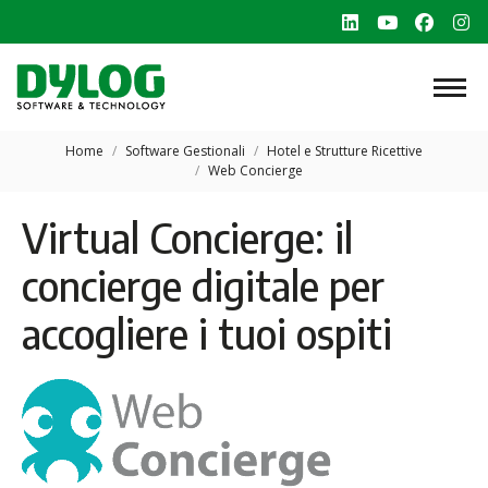
Linkedin
YouTube
Faceb
In
page
page
page
p
opens
opens
opens
o
in
in
in
in
Tu sei qui:
new
new
new
n
Home
Software Gestionali
Hotel e Strutture Ricettive
Web Concierge
window
window
windo
w
Virtual Concierge: il
concierge digitale per
accogliere i tuoi ospiti