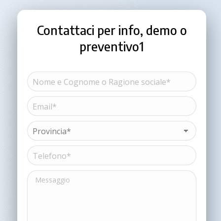
Contattaci per info, demo o
preventivo1
Nome
e
Cognome
Email*
Nome
o
(Obbligatorio)
Ragione
sociale*
Provincia*
(Obbligatorio)
(Obbligatorio)
Telefono*
(Obbligatorio)
Messaggio