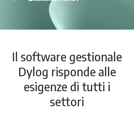
Ristoranti
Retail e Beauty
Alberghi
Agenzie Viaggi
Autoscuole
Terzo Settore
Il software gestionale
Agenzie Pratiche Auto
Aziende
Dylog risponde alle
Commercialisti
esigenze di tutti i
Consulenti del lavoro
settori