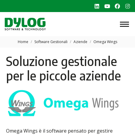
Linkedin
YouTube
Faceb
In
page
page
page
p
opens
opens
opens
o
in
in
in
in
Tu sei qui:
new
new
new
n
Home
Software Gestionali
Aziende
Omega Wings
window
window
windo
w
Soluzione gestionale
per le piccole aziende
Omega Wings è il software pensato per gestire