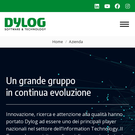
Linkedin
YouTube
Faceb
In
page
page
page
p
opens
opens
opens
o
in
in
in
in
Tu sei qui:
new
new
new
n
Home
Azienda
window
window
windo
w
Un grande gruppo
in continua evoluzione
Innovazione, ricerca e attenzione alla qualità hanno
portato Dylog ad essere uno dei principali player
nazionali nel settore dell’Information Technology. Il