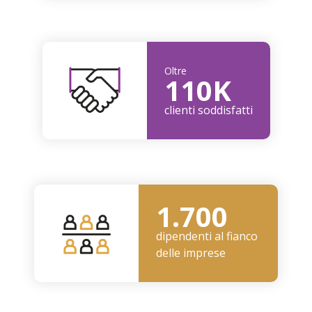
Oltre
110K
clienti soddisfatti
1.700
dipendenti al fianco
delle imprese