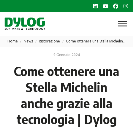
Linkedin
YouTube
Faceb
In
page
page
page
p
opens
opens
opens
o
in
in
in
in
Tu sei qui:
new
new
new
n
Home
News
Ristorazione
Come ottenere una Stella Michelin…
window
window
windo
w
9 Gennaio 2024
Come ottenere una
Stella Michelin
anche grazie alla
tecnologia | Dylog