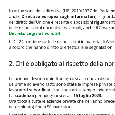
In attuazione della direttiva (UE) 2019/1937 del Parlam
anche
Direttiva europea sugli informatori
), riguard
del diritto dell’Unione e recante disposizioni riguardan
delle disposizioni normative nazionali, anche il Govern
Decreto Legislativo n. 24
.
Il DL 24 contiene tutte le disposizioni in materia di Whi
a coloro che hanno diritto di effettuare le segnalazioni.
2. Chi è obbligato al rispetto della
Le aziende devono quindi adeguarsi alla nuova disposiz
Le prime ad averlo fatto sono state le imprese private
lavoratori subordinati (con contratti a tempo indeterm
La
scadenza
per adeguarsi era il
15 luglio 2023
.
Ora tocca a tutte le aziende private che nell’anno pr
determinato) fino a 50 lavoratori.
I datori di lavoro debbono tutelare anche i lavoratori