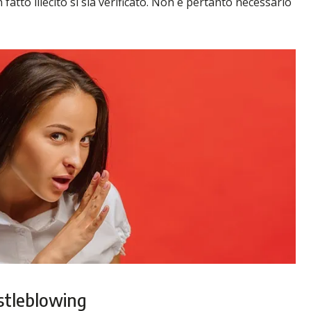
atto illecito si sia verificato. Non è pertanto necessario
istleblowing