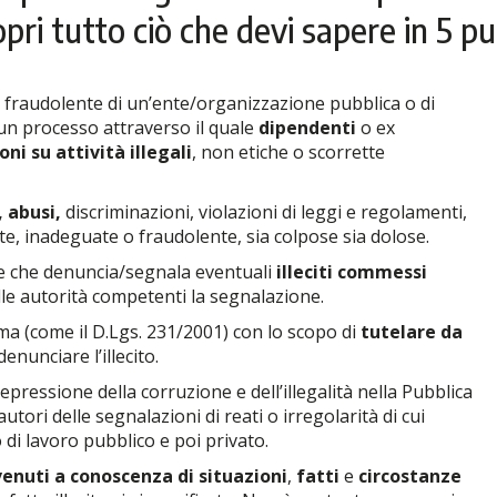
pri tutto ciò che devi sapere in 5 pu
e o fraudolente di un’ente/organizzazione pubblica o di
 un processo attraverso il quale
dipendenti
o ex
ni su attività illegali
, non etiche o scorrette
, abusi,
discriminazioni, violazioni di leggi e regolamenti,
ette, inadeguate o fraudolente, sia colpose sia dolose.
nte che denuncia/segnala eventuali
illeciti commessi
lle autorità competenti la segnalazione.
ma (come il D.Lgs. 231/2001) con lo scopo di
tutelare da
denunciare l’illecito.
repressione della corruzione e dell’illegalità nella Pubblica
utori delle segnalazioni di reati o irregolarità di cui
di lavoro pubblico e poi privato.
venuti a conoscenza di situazioni
,
fatti
e
circostanze