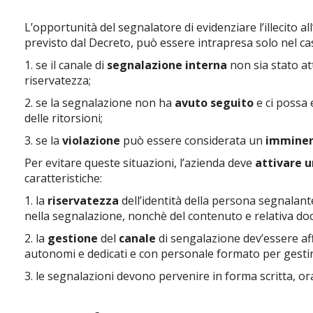
L’opportunità del segnalatore di evidenziare l’illecito 
previsto dal Decreto, può essere intrapresa solo nel cas
1. se il canale di
segnalazione interna
non sia stato att
riservatezza;
2. se la segnalazione non ha
avuto seguito
e ci possa 
delle ritorsioni;
3. se la
violazione
può essere considerata un
immine
Per evitare queste situazioni, l’azienda deve
attivare u
caratteristiche:
1. la
riservatezza
dell’identità della persona segnalan
nella segnalazione, nonchè del contenuto e relativa d
2. la
gestione
del
canale
di sengalazione dev’essere af
autonomi e dedicati e con personale formato per gestire 
3. le segnalazioni devono pervenire in forma scritta, o