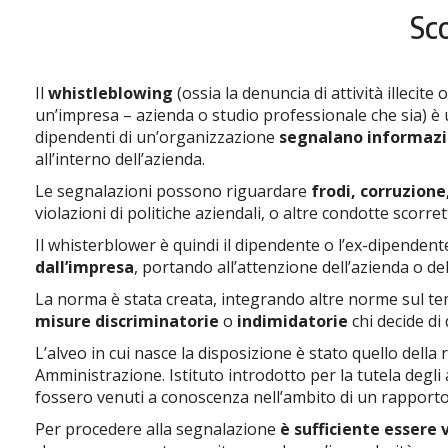
Sco
Il
whistleblowing
(ossia la denuncia di attività illecit
un’impresa – azienda o studio professionale che sia) è
dipendenti di un’organizzazione
segnalano
informazio
all’interno dell’azienda.
Le segnalazioni possono riguardare
frodi, corruzione
violazioni di politiche aziendali, o altre condotte scorr
Il whisterblower è quindi il dipendente o l’ex-dipende
dall’impresa
, portando all’attenzione dell’azienda o de
La norma è stata creata, integrando altre norme sul te
misure discriminatorie
o
indimidatorie
chi decide di 
L’alveo in cui nasce la disposizione è stato quello della 
Amministrazione. Istituto introdotto per la tutela degli a
fossero venuti a conoscenza nell’ambito di un rapporto 
Per procedere alla segnalazione
è sufficiente essere 