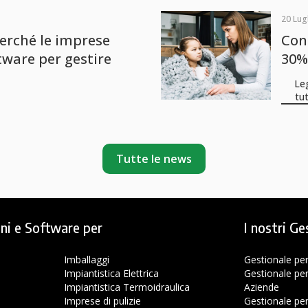
20 Lug
perché le imprese
Con
tware per gestire
30%
Le
tu
Tutte le news
ni e Software per
I nostri Ge
Imballaggi
Gestionale pe
Impiantistica Elettrica
Gestionale pe
Impiantistica Termoidraulica
Aziende
Imprese di pulizie
Gestionale per