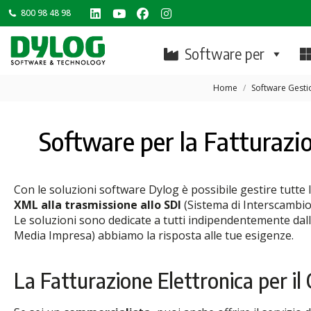
800 98 48 98
Linkedin
YouTube
Facebook
Instagram
page
page
page
page
Software per
opens
opens
opens
opens
Tu sei qui:
in
in
in
in
Home
Software Gesti
new
new
new
new
window
window
window
window
Software per la Fatturazi
Con le soluzioni software Dylog è possibile gestire tutte l
XML alla trasmissione allo SDI
(Sistema di Interscambio 
Le soluzioni sono dedicate a tutti indipendentemente dall’
Media Impresa) abbiamo la risposta alle tue esigenze.
La Fatturazione Elettronica per il