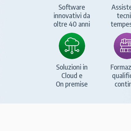
Software
Assist
innovativi da
tecn
oltre 40 anni
tempes
Soluzioni in
Formaz
Cloud e
qualifi
On premise
conti