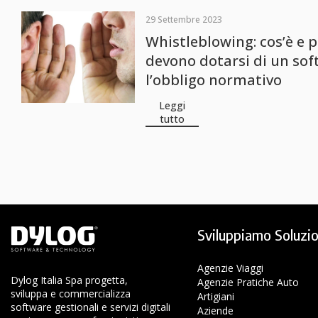
29 Settembre 2023
Whistleblowing: cos’è e 
devono dotarsi di un sof
l’obbligo normativo
Leggi
tutto
Sviluppiamo Soluzio
Agenzie Viaggi
Dylog Italia Spa progetta,
Agenzie Pratiche Auto
sviluppa e commercializza
Artigiani
software gestionali e servizi digitali
Aziende