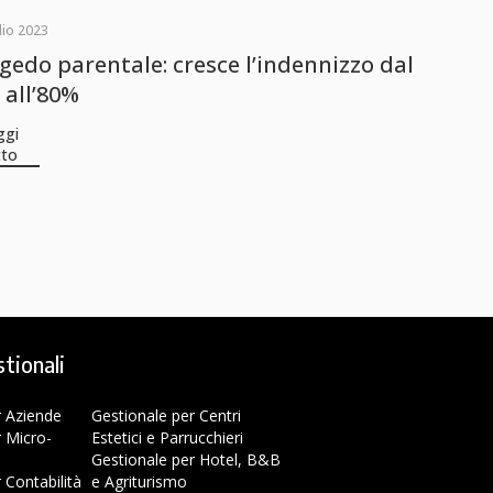
lio 2023
gedo parentale: cresce l’indennizzo dal
 all’80%
ggi
tto
stionali
r Aziende
Gestionale per Centri
r Micro-
Estetici e Parrucchieri
Gestionale per Hotel, B&B
 Contabilità
e Agriturismo