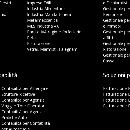
ervizi
Imprese Edili
e Dichiarativi
Industria Alimentare
Gestionale pe
inio
Industria Manifatturiera
Personale
Metalmeccanica
Gestionale pe
MES Industria 4.0
e immobili
Partite IVA regime forfettario
Gestionale pe
o
Retail
affitti
Ristorazione
Gestionale per
Vetrai, Marmisti, Falegnami
Ristorazione
Gestionale pe
Cassa
tabilità
Soluzioni p
Contabilità per Alberghi e
Fatturazione E
Strutture Ricettive
Fatturazione E
Contabilità per Agenzie
Fatturazione E
Viaggi e Tour Operator
Fatturazione E
Contabilità per Agenzie
Pratiche Auto
Contabilità per Contabilità
per Autoscuole