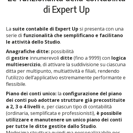
di Expert Up
La
suite contabile di Expert Up
si presenta con una
serie di
funzionalità che semplificano e facilitano
le attività dello Studio
.
Anagrafiche ditte:
possibilità
di
gestire
innumerevoli
ditte
(fino a 9999) con
logica
multiesercizio
, di attivare la suddivisione su ciascuna
ditta per multipunto, multiattività e filiali, rendendo
l’utilizzo dell’applicativo estremamente performante e
flessibile.
Piano dei conti unico:
la
configurazione del piano
dei conti può adottare strutture già precostituite
a 2, 3 o 4 livelli
e, per ciascun tipo di contabilità
(ordinaria, semplificata e professionisti),
è possibile
utilizzare e manutenere un unico piano dei conti
per tutte le ditte gestite dallo Studio
.
Medesima struttura quindi ma personalizzabile per