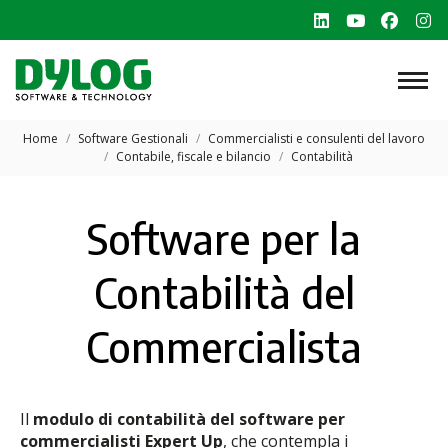
Linkedin
YouTube
Faceb
In
page
page
page
p
opens
opens
opens
o
in
in
in
in
Tu sei qui:
new
new
new
n
Home
Software Gestionali
Commercialisti e consulenti del lavoro
Contabile, fiscale e bilancio
Contabilità
window
window
windo
w
Software per la
Contabilità del
Commercialista
Il
modulo di contabilità del software per
commercialisti Expert Up
, che contempla i