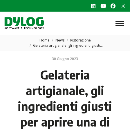
Linkedin
YouTube
Faceb
In
page
page
page
p
opens
opens
opens
o
in
in
in
in
Tu sei qui:
new
new
new
n
Home
News
Ristorazione
Gelateria artigianale, gli ingredienti giusti…
window
window
windo
w
30 Giugno 2023
Gelateria
artigianale, gli
ingredienti giusti
per aprire una di