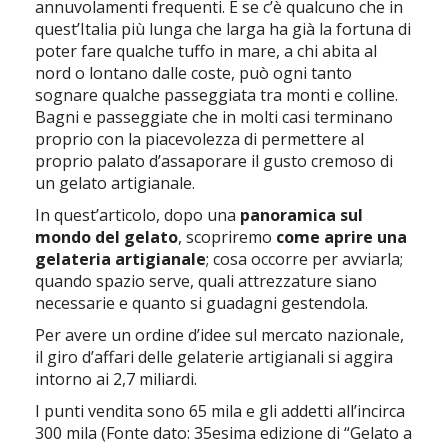
annuvolamenti frequenti. E se c’è qualcuno che in
quest’Italia più lunga che larga ha già la fortuna di
poter fare qualche tuffo in mare, a chi abita al
nord o lontano dalle coste, può ogni tanto
sognare qualche passeggiata tra monti e colline.
Bagni e passeggiate che in molti casi terminano
proprio con la piacevolezza di permettere al
proprio palato d’assaporare il gusto cremoso di
un gelato artigianale.
In quest’articolo, dopo una
panoramica sul
mondo del gelato
, scopriremo
come aprire una
gelateria artigianale
; cosa occorre per avviarla;
quando spazio serve, quali attrezzature siano
necessarie e quanto si guadagni gestendola.
Per avere un ordine d’idee sul mercato nazionale,
il giro d’affari delle gelaterie artigianali si aggira
intorno ai 2,7 miliardi.
I punti vendita sono 65 mila e gli addetti all’incirca
300 mila (Fonte dato: 35esima edizione di “Gelato a