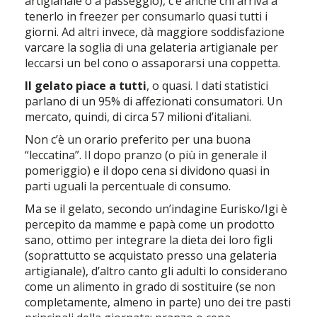
artigianale o a passeggio), c’è anche chi arriva a
tenerlo in freezer per consumarlo quasi tutti i
giorni. Ad altri invece, dà maggiore soddisfazione
varcare la soglia di una gelateria artigianale per
leccarsi un bel cono o assaporarsi una coppetta.
Il gelato piace a tutti
, o quasi. I dati statistici
parlano di un 95% di affezionati consumatori. Un
mercato, quindi, di circa 57 milioni d’italiani.
Non c’è un orario preferito per una buona
“leccatina”. Il dopo pranzo (o più in generale il
pomeriggio) e il dopo cena si dividono quasi in
parti uguali la percentuale di consumo.
Ma se il gelato, secondo un’indagine Eurisko/Igi è
percepito da mamme e papà come un prodotto
sano, ottimo per integrare la dieta dei loro figli
(soprattutto se acquistato presso una gelateria
artigianale), d’altro canto gli adulti lo considerano
come un alimento in grado di sostituire (se non
completamente, almeno in parte) uno dei tre pasti