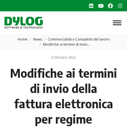
Linkedin
YouTube
Faceb
In
page
page
page
p
opens
opens
opens
o
in
in
in
in
Tu sei qui:
new
new
new
n
Home
News
Commercialisti e Consulenti del lavoro
Modifiche ai termini di invio…
window
window
windo
w
4 Ottobre 2022
Modifiche ai termini
di invio della
fattura elettronica
per regime