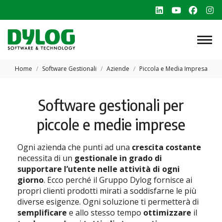
Linkedin
YouTube
Faceb
In
page
page
page
p
opens
opens
opens
o
in
in
in
in
Tu sei qui:
new
new
new
n
Home
Software Gestionali
Aziende
Piccola e Media Impresa
window
window
windo
w
Software gestionali per
piccole e medie imprese
Ogni azienda che punti ad una
crescita costante
necessita di un
gestionale
in grado di
supportare l’utente nelle attività di ogni
giorno
. Ecco perché il Gruppo Dylog fornisce ai
propri clienti prodotti mirati a soddisfarne le più
diverse esigenze. Ogni soluzione ti permetterà di
semplificare
e allo stesso tempo
ottimizzare
il