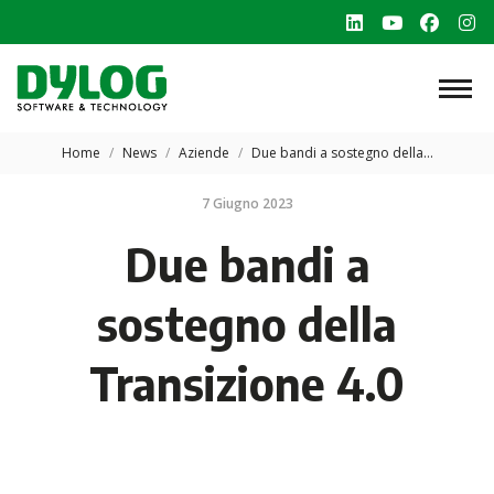
Linkedin
YouTube
Faceb
In
page
page
page
p
opens
opens
opens
o
in
in
in
in
Tu sei qui:
new
new
new
n
Home
News
Aziende
Due bandi a sostegno della…
window
window
windo
w
7 Giugno 2023
Due bandi a
sostegno della
Transizione 4.0