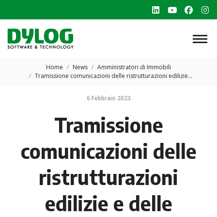
Linkedin
YouTube
Faceb
In
page
page
page
p
opens
opens
opens
o
in
in
in
in
Tu sei qui:
new
new
new
n
Home
News
Amministratori di Immobili
Tramissione comunicazioni delle ristrutturazioni edilizie…
window
window
windo
w
6 Febbraio 2023
Tramissione
comunicazioni delle
ristrutturazioni
edilizie e delle