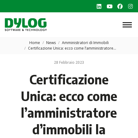
Linkedin
YouTube
Faceb
In
page
page
page
p
opens
opens
opens
o
in
in
in
in
Tu sei qui:
new
new
new
n
Home
News
Amministratori di Immobili
Certificazione Unica: ecco come l’amministratore…
window
window
windo
w
28 Febbraio 2023
Certificazione
Unica: ecco come
l’amministratore
d’immobili la