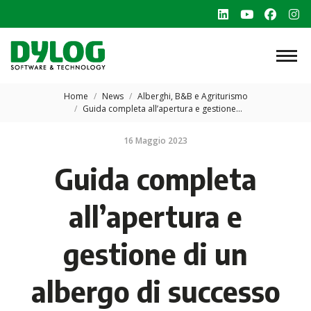
Linkedin
YouTube
Faceb
In
page
page
page
p
opens
opens
opens
o
in
in
in
in
Tu sei qui:
new
new
new
n
Home
News
Alberghi, B&B e Agriturismo
Guida completa all’apertura e gestione…
window
window
windo
w
16 Maggio 2023
Guida completa
all’apertura e
gestione di un
albergo di successo