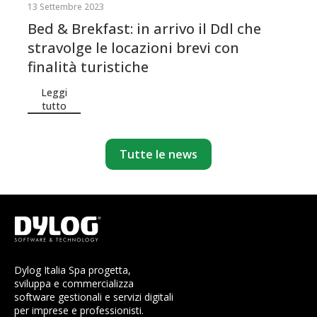
13 Settembre 2023
Bed & Brekfast: in arrivo il Ddl che
stravolge le locazioni brevi con
finalità turistiche
Leggi
tutto
Tutte le news
Dylog Italia Spa progetta,
sviluppa e commercializza
software gestionali e servizi digitali
per imprese e professionisti.