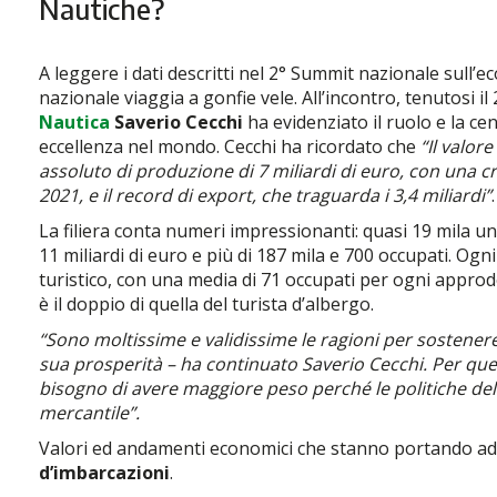
Nautiche?
A leggere i dati descritti nel 2° Summit nazionale sull’
nazionale viaggia a gonfie vele. All’incontro, tenutosi i
Nautica
Saverio Cecchi
ha evidenziato il ruolo e la cen
eccellenza nel mondo. Cecchi ha ricordato che
“Il valor
assoluto di produzione di 7 miliardi di euro, con una cres
2021, e il record di export, che traguarda i 3,4 miliardi”
.
La filiera conta numeri impressionanti: quasi 19 mila un
11 miliardi di euro e più di 187 mila e 700 occupati. Ogn
turistico, con una media di 71 occupati per ogni approdo 
è il doppio di quella del turista d’albergo.
“Sono moltissime e validissime le ragioni per sostenere
sua prosperità – ha continuato Saverio Cecchi. Per que
bisogno di avere maggiore peso perché le politiche del
mercantile”.
Valori ed andamenti economici che stanno portando a
d’imbarcazioni
.