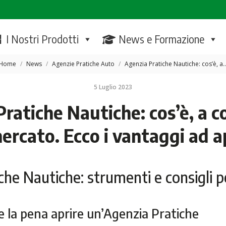
I Nostri Prodotti
News e Formazione
Tu sei qui:
Home
News
Agenzie Pratiche Auto
Agenzia Pratiche Nautiche: cos’è, a
5 Luglio 2023
ratiche Nautiche: cos’è, a c
mercato. Ecco i vantaggi ad 
che Nautiche: strumenti e consigli p
ale la pena aprire un’Agenzia Pratiche