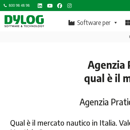
800 98 48 98
Linkedin
YouTube
Facebook
Instagram
page
page
page
page
Software per
opens
opens
opens
opens
in
in
in
in
new
new
new
new
window
window
window
window
Agenzia P
qual è il 
Agenzia Prati
Qual è il mercato nautico in Italia. V