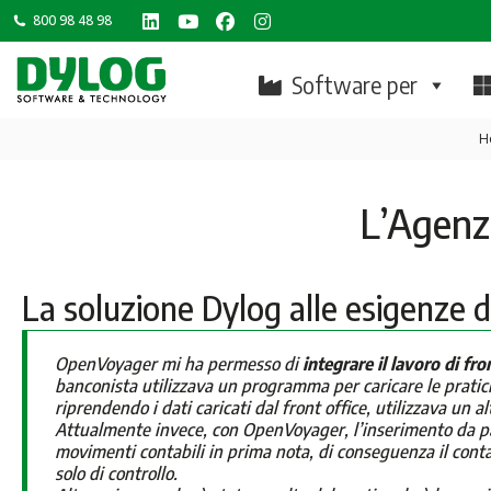
800 98 48 98
Linkedin
YouTube
Facebook
Instagram
page
page
page
page
Software per
opens
opens
opens
opens
T
in
in
in
in
H
new
new
new
new
window
window
window
window
L’Agenz
La soluzione Dylog alle esigenze 
OpenVoyager mi ha permesso di
integrare il lavoro di fro
banconista utilizzava un programma per caricare le pratiche
riprendendo i dati caricati dal front office, utilizzava un
Attualmente invece, con OpenVoyager, l’inserimento da pa
movimenti contabili in prima nota, di conseguenza il cont
solo di controllo.