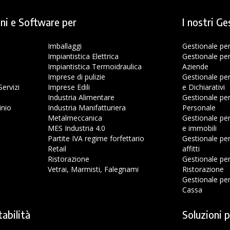
ni e Software per
I nostri Ge
Imballaggi
Gestionale pe
Impiantistica Elettrica
Gestionale pe
Impiantistica Termoidraulica
Aziende
Imprese di pulizie
Gestionale per
ervizi
Imprese Edili
e Dichiarativi
Industria Alimentare
Gestionale pe
inio
Industria Manifatturiera
Personale
Metalmeccanica
Gestionale pe
MES Industria 4.0
e immobili
Partite IVA regime forfettario
Gestionale pe
o
Retail
affitti
Ristorazione
Gestionale per
Vetrai, Marmisti, Falegnami
Ristorazione
Gestionale pe
Cassa
tabilità
Soluzioni p