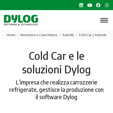
Linkedin
YouTube
Faceb
In
page
page
page
p
opens
opens
opens
o
in
in
in
in
Tu sei qui:
new
new
new
n
Home
Recensioni e Case History
Aziende
Cold Car | Aziende
window
window
windo
w
Cold Car e le
soluzioni Dylog
L’impresa che realizza carrozzerie
refrigerate, gestisce la produzione con
il software Dylog